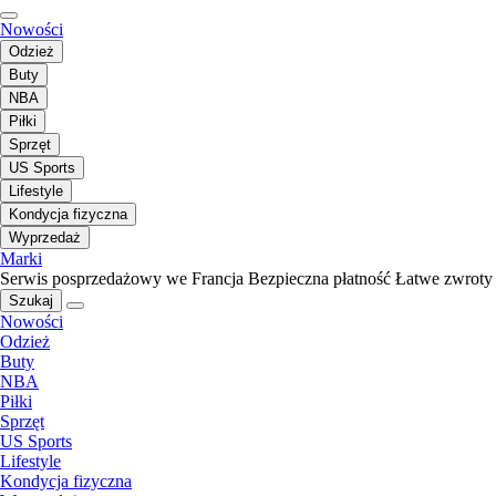
Nowości
Odzież
Buty
NBA
Piłki
Sprzęt
US Sports
Lifestyle
Kondycja fizyczna
Wyprzedaż
Marki
Serwis posprzedażowy we Francja
Bezpieczna płatność
Łatwe zwroty
Szukaj
Nowości
Odzież
Buty
NBA
Piłki
Sprzęt
US Sports
Lifestyle
Kondycja fizyczna