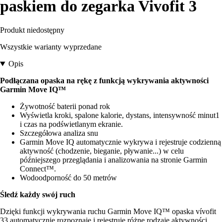
paskiem do zegarka Vivofit 3
Produkt niedostępny
Wszystkie warianty wyprzedane
Opis
Podłączana opaska na rękę z funkcją wykrywania aktywności
Garmin Move IQ™
Żywotność baterii ponad rok
Wyświetla kroki, spalone kalorie, dystans, intensywność minut1
i czas na podświetlanym ekranie.
Szczegółowa analiza snu
Garmin Move IQ automatycznie wykrywa i rejestruje codzienną
aktywność (chodzenie, bieganie, pływanie...) w celu
późniejszego przeglądania i analizowania na stronie Garmin
Connect™.
Wodoodporność do 50 metrów
Śledź każdy swój ruch
Dzięki funkcji wykrywania ruchu Garmin Move IQ™ opaska vívofit
33 automatycznie rozpoznaje i rejestruje różne rodzaje aktywności,