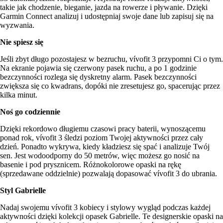
takie jak chodzenie, bieganie, jazda na rowerze i pływanie. Dzięki
Garmin Connect analizuj i udostępniaj swoje dane lub zapisuj się na
wyzwania.
Nie spiesz się
Jeśli zbyt długo pozostajesz w bezruchu, vívofit 3 przypomni Ci o tym.
Na ekranie pojawia się czerwony pasek ruchu, a po 1 godzinie
bezczynności rozlega się dyskretny alarm. Pasek bezczynności
zwiększa się co kwadrans, dopóki nie zresetujesz go, spacerując przez
kilka minut.
Noś go codziennie
Dzięki rekordowo długiemu czasowi pracy baterii, wynoszącemu
ponad rok, vívofit 3 śledzi poziom Twojej aktywności przez cały
dzień. Ponadto wykrywa, kiedy kładziesz się spać i analizuje Twój
sen. Jest wodoodporny do 50 metrów, więc możesz go nosić na
basenie i pod prysznicem. Różnokolorowe opaski na rękę
(sprzedawane oddzielnie) pozwalają dopasować vívofit 3 do ubrania.
Styl Gabrielle
Nadaj swojemu vívofit 3 kobiecy i stylowy wygląd podczas każdej
aktywności dzięki kolekcji opasek Gabrielle. Te designerskie opaski na