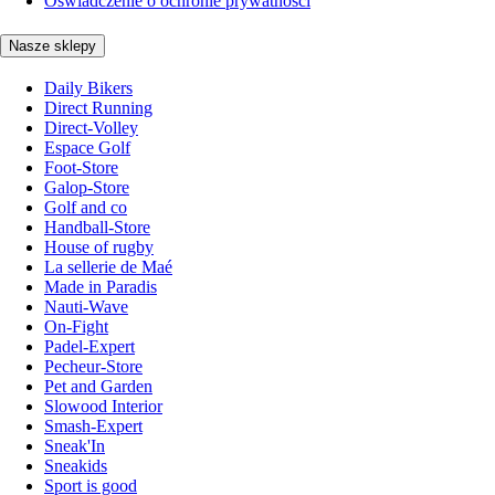
Oświadczenie o ochronie prywatności
Nasze sklepy
Daily Bikers
Direct Running
Direct-Volley
Espace Golf
Foot-Store
Galop-Store
Golf and co
Handball-Store
House of rugby
La sellerie de Maé
Made in Paradis
Nauti-Wave
On-Fight
Padel-Expert
Pecheur-Store
Pet and Garden
Slowood Interior
Smash-Expert
Sneak'In
Sneakids
Sport is good