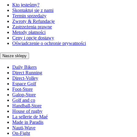
Kto jesteśmy?
Skontaktuj się z nami
Termin sprzedaży
Zwroty & Refundacje
Zastrzeżenia prawne
Metody płatności
Ceny i opcje dostawy
Oświadczenie o ochronie prywatności
Nasze sklepy
Daily Bikers
Direct Running
Direct-Volley
Espace Golf
Foot-Store
Galop-Store
Golf and co
Handball-Store
House of rugby
La sellerie de Maé
Made in Paradis
Nauti-Wave
On-Fight