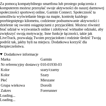
Za pomocą kompatybilnego smartfona lub prostego połączenia z
komputerem możesz przesyłać swoje aktywności do naszej darmowej
społeczności sportowej online, Garmin Connect. Społeczność ta
umożliwia wyświetlanie biegu na mapie, kontrolę każdego
przebiegniętego kilometra, codzienne podsumowanie aktywności i
dzielenie się swoimi osiągnięciami z przyjaciółmi. Możesz również
brać udział w wyzwaniach online i zdobywać wirtualne odznaki, aby
zwiększyć swoją motywację. Inne funkcje łączności, takie jak
LiveTrack, pozwalają Twoim przyjaciołom i rodzinie śledzić Twoją
podróż tak, jakby byli na miejscu. Dodatkowa korzyść dla
bezpieczeństwa.
Dodatkowe informacje
Marka
Garmin
Nr referencyjny dostawcy
010-01930-03
Kolor
szary/czarny
Kolor
Szary
Płeć
Mieszane
Grupa wiekowa
Dorośli
Zakres
Forerunner
Loading...
Loading...