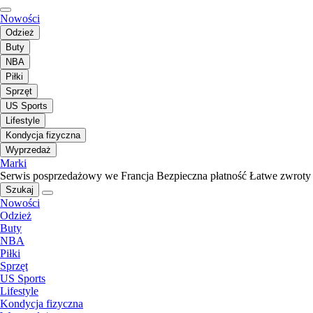
Nowości
Odzież
Buty
NBA
Piłki
Sprzęt
US Sports
Lifestyle
Kondycja fizyczna
Wyprzedaż
Marki
Serwis posprzedażowy we Francja
Bezpieczna płatność
Łatwe zwroty
Szukaj
Nowości
Odzież
Buty
NBA
Piłki
Sprzęt
US Sports
Lifestyle
Kondycja fizyczna