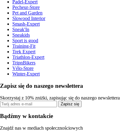
Padel-Expert
Pecheur-Store
Pet and Garden
Slowood Interior
Smash-Expert
Sneak'In
Sneakids
Sport is good
Training-Fit
Trek Expert
Triathlon-Expert
TripnBikers
Vélo-Store
Winter-Expert
Zapisz się do naszego newslettera
Skorzystaj z 10% zniżki, zapisując się do naszego newslettera
Zapisz się
Bądźmy w kontakcie
Znajdź nas w mediach społecznościowych