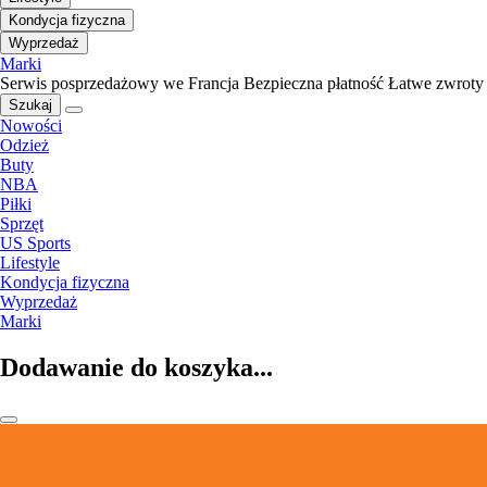
Kondycja fizyczna
Wyprzedaż
Marki
Serwis posprzedażowy we Francja
Bezpieczna płatność
Łatwe zwroty
Szukaj
Nowości
Odzież
Buty
NBA
Piłki
Sprzęt
US Sports
Lifestyle
Kondycja fizyczna
Wyprzedaż
Marki
Dodawanie do koszyka...