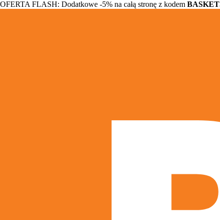
OFERTA FLASH: Dodatkowe -5% na całą stronę z kodem
BASKET