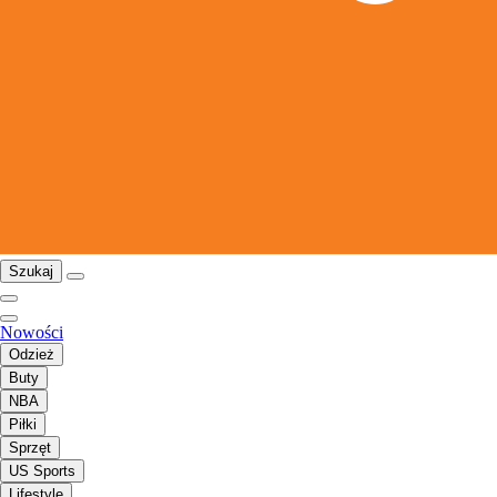
Szukaj
Nowości
Odzież
Buty
NBA
Piłki
Sprzęt
US Sports
Lifestyle