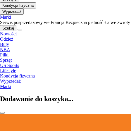
Kondycja fizyczna
Wyprzedaż
Marki
Serwis posprzedażowy we Francja
Bezpieczna płatność
Łatwe zwroty
Szukaj
Nowości
Odzież
Buty
NBA
Piłki
Sprzęt
US Sports
Lifestyle
Kondycja fizyczna
Wyprzedaż
Marki
Dodawanie do koszyka...