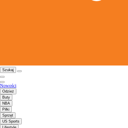
Szukaj
Nowości
Odzież
Buty
NBA
Piłki
Sprzęt
US Sports
Lifestyle