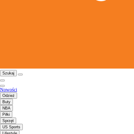
Szukaj
Nowości
Odzież
Buty
NBA
Piłki
Sprzęt
US Sports
Lifestyle