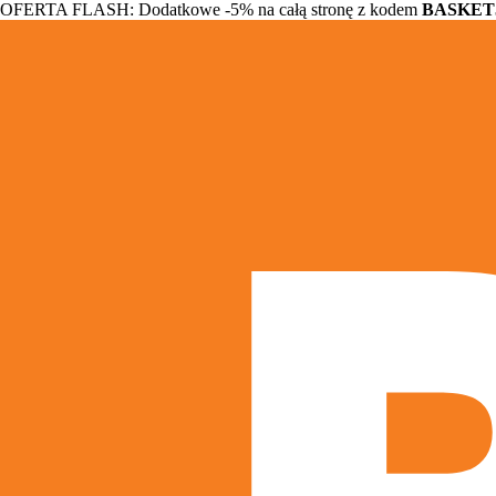
OFERTA FLASH: Dodatkowe -5% na całą stronę z kodem
BASKET