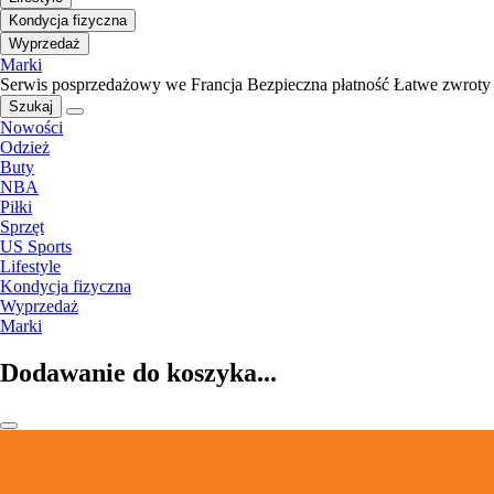
Kondycja fizyczna
Wyprzedaż
Marki
Serwis posprzedażowy we Francja
Bezpieczna płatność
Łatwe zwroty
Szukaj
Nowości
Odzież
Buty
NBA
Piłki
Sprzęt
US Sports
Lifestyle
Kondycja fizyczna
Wyprzedaż
Marki
Dodawanie do koszyka...