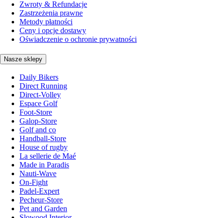
Zwroty & Refundacje
Zastrzeżenia prawne
Metody płatności
Ceny i opcje dostawy
Oświadczenie o ochronie prywatności
Nasze sklepy
Daily Bikers
Direct Running
Direct-Volley
Espace Golf
Foot-Store
Galop-Store
Golf and co
Handball-Store
House of rugby
La sellerie de Maé
Made in Paradis
Nauti-Wave
On-Fight
Padel-Expert
Pecheur-Store
Pet and Garden
Slowood Interior