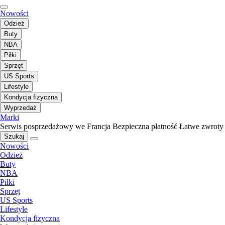
Nowości
Odzież
Buty
NBA
Piłki
Sprzęt
US Sports
Lifestyle
Kondycja fizyczna
Wyprzedaż
Marki
Serwis posprzedażowy we Francja
Bezpieczna płatność
Łatwe zwroty
Szukaj
Nowości
Odzież
Buty
NBA
Piłki
Sprzęt
US Sports
Lifestyle
Kondycja fizyczna