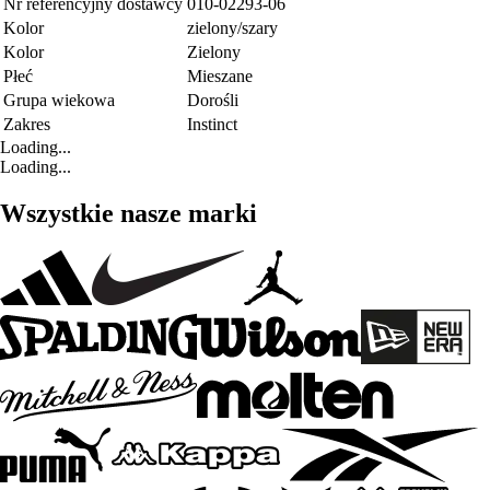
Nr referencyjny dostawcy
010-02293-06
Kolor
zielony/szary
Kolor
Zielony
Płeć
Mieszane
Grupa wiekowa
Dorośli
Zakres
Instinct
Loading...
Loading...
Wszystkie nasze marki