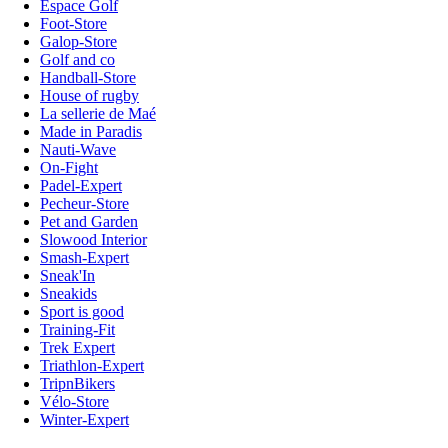
Espace Golf
Foot-Store
Galop-Store
Golf and co
Handball-Store
House of rugby
La sellerie de Maé
Made in Paradis
Nauti-Wave
On-Fight
Padel-Expert
Pecheur-Store
Pet and Garden
Slowood Interior
Smash-Expert
Sneak'In
Sneakids
Sport is good
Training-Fit
Trek Expert
Triathlon-Expert
TripnBikers
Vélo-Store
Winter-Expert