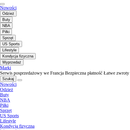
Nowości
Odzież
Buty
NBA
Piłki
Sprzęt
US Sports
Lifestyle
Kondycja fizyczna
Wyprzedaż
Marki
Serwis posprzedażowy we Francja
Bezpieczna płatność
Łatwe zwroty
Szukaj
Nowości
Odzież
Buty
NBA
Piłki
Sprzęt
US Sports
Lifestyle
Kondycja fizyczna