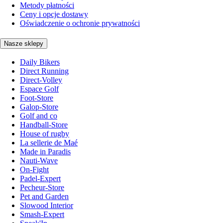
Metody płatności
Ceny i opcje dostawy
Oświadczenie o ochronie prywatności
Nasze sklepy
Daily Bikers
Direct Running
Direct-Volley
Espace Golf
Foot-Store
Galop-Store
Golf and co
Handball-Store
House of rugby
La sellerie de Maé
Made in Paradis
Nauti-Wave
On-Fight
Padel-Expert
Pecheur-Store
Pet and Garden
Slowood Interior
Smash-Expert