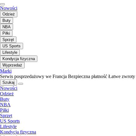
Nowości
Odzież
Buty
NBA
Piłki
Sprzęt
US Sports
Lifestyle
Kondycja fizyczna
Wyprzedaż
Marki
Serwis posprzedażowy we Francja
Bezpieczna płatność
Łatwe zwroty
Szukaj
Nowości
Odzież
Buty
NBA
Piłki
Sprzęt
US Sports
Lifestyle
Kondycja fizyczna