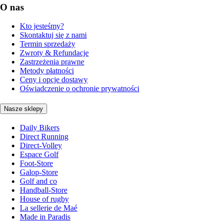
O nas
Kto jesteśmy?
Skontaktuj się z nami
Termin sprzedaży
Zwroty & Refundacje
Zastrzeżenia prawne
Metody płatności
Ceny i opcje dostawy
Oświadczenie o ochronie prywatności
Nasze sklepy
Daily Bikers
Direct Running
Direct-Volley
Espace Golf
Foot-Store
Galop-Store
Golf and co
Handball-Store
House of rugby
La sellerie de Maé
Made in Paradis