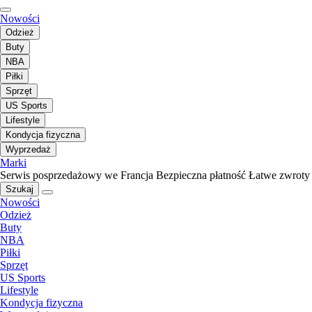
Nowości
Odzież
Buty
NBA
Piłki
Sprzęt
US Sports
Lifestyle
Kondycja fizyczna
Wyprzedaż
Marki
Serwis posprzedażowy we Francja
Bezpieczna płatność
Łatwe zwroty
Szukaj
Nowości
Odzież
Buty
NBA
Piłki
Sprzęt
US Sports
Lifestyle
Kondycja fizyczna