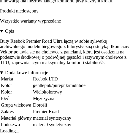
innowacją dla niezrównanego komfortu przy każdym kroku.
Produkt niedostępny
Wszystkie warianty wyprzedane
Opis
Buty Reebok Premier Road Ultra łączą w sobie sylwetkę
archiwalnego modelu biegowego z futurystyczną estetyką. Ikoniczny
Vektor pojawia się na cholewce z panelami, która jest osadzona na
podeszwie środkowej o podwójnej gęstości i sztywnym cholewce z
TPU, zapewniającym maksymalny komfort i stabilność.
Dodatkowe informacje
Marka
Reebok LTD
Kolor
gentlepnk/purepnk/midntide
Kolor
Wielokolorowy
Płeć
Mężczyzna
Grupa wiekowa
Dorośli
Zakres
Premier Road
Materiał główny
materiał syntetyczny
Podeszwa
materiał syntetyczny
Loading...