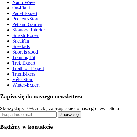
Nauti-Wave
On-Fight
Padel-Expert
Pecheur-Store
Pet and Garden
Slowood Interior
Smash-Expert
Sneak'In
Sneakids
Sport is good
Training-Fit
Trek Expert
Triathlon-Expert
TripnBikers
Vélo-Store
Winter-Expert
Zapisz się do naszego newslettera
Skorzystaj z 10% zniżki, zapisując się do naszego newslettera
Zapisz się
Bądźmy w kontakcie