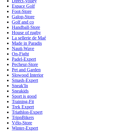
Direct-Volley
Espace Golf
Foot-Store
Galop-Store
Golf and co
Handball-Store
House of rugby
La sellerie de Maé
Made in Paradis
Nauti-Wave
On-Fight
Padel-Expert
Pecheur-Store
Pet and Garden
Slowood Interior
Smash-Expert
Sneak'In
Sneakids
Sport is good
Training-Fit
Trek Expert
Triathlon-Expert
TripnBikers
Vélo-Store
Winter-Expert