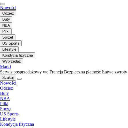
Nowości
Odzież
Buty
NBA
Piłki
Sprzęt
US Sports
Lifestyle
Kondycja fizyczna
Wyprzedaż
Marki
Serwis posprzedażowy we Francja
Bezpieczna płatność
Łatwe zwroty
Szukaj
Nowości
Odzież
Buty
NBA
Piłki
Sprzęt
US Sports
Lifestyle
Kondycja fizyczna