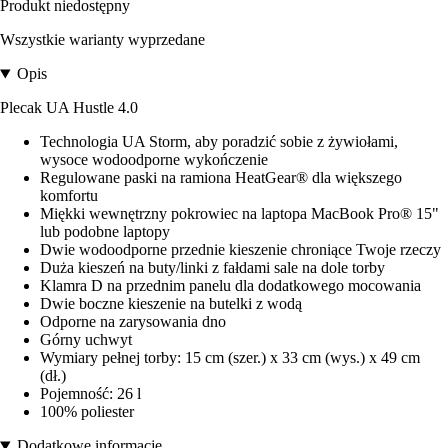
Produkt niedostępny
Wszystkie warianty wyprzedane
Opis
Plecak UA Hustle 4.0
Technologia UA Storm, aby poradzić sobie z żywiołami,
wysoce wodoodporne wykończenie
Regulowane paski na ramiona HeatGear® dla większego
komfortu
Miękki wewnętrzny pokrowiec na laptopa MacBook Pro® 15"
lub podobne laptopy
Dwie wodoodporne przednie kieszenie chroniące Twoje rzeczy
Duża kieszeń na buty/linki z fałdami sale na dole torby
Klamra D na przednim panelu dla dodatkowego mocowania
Dwie boczne kieszenie na butelki z wodą
Odporne na zarysowania dno
Górny uchwyt
Wymiary pełnej torby: 15 cm (szer.) x 33 cm (wys.) x 49 cm
(dł.)
Pojemność: 26 l
100% poliester
Dodatkowe informacje