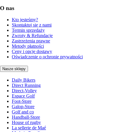
O nas
Kto jesteśmy?
Skontaktuj się z nami
Termin sprzedaży
Zwroty & Refundacje
Zastrzeżenia prawne
Metody płatności
Ceny i opcje dostawy
Oświadczenie o ochronie prywatności
Nasze sklepy
Daily Bikers
Direct Running
Direct-Volley
Espace Golf
Foot-Store
Galop-Store
Golf and co
Handball-Store
House of rugby
La sellerie de Maé