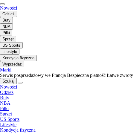
Nowości
Odzież
Buty
NBA
Piłki
Sprzęt
US Sports
Lifestyle
Kondycja fizyczna
Wyprzedaż
Marki
Serwis posprzedażowy we Francja
Bezpieczna płatność
Łatwe zwroty
Szukaj
Nowości
Odzież
Buty
NBA
Piłki
Sprzęt
US Sports
Lifestyle
Kondycja fizyczna