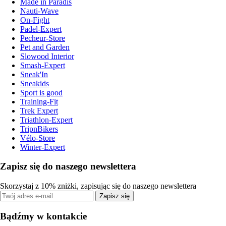
Made in Paradis
Nauti-Wave
On-Fight
Padel-Expert
Pecheur-Store
Pet and Garden
Slowood Interior
Smash-Expert
Sneak'In
Sneakids
Sport is good
Training-Fit
Trek Expert
Triathlon-Expert
TripnBikers
Vélo-Store
Winter-Expert
Zapisz się do naszego newslettera
Skorzystaj z 10% zniżki, zapisując się do naszego newslettera
Zapisz się
Bądźmy w kontakcie