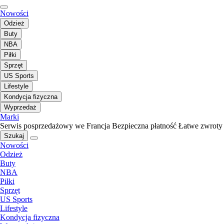
Nowości
Odzież
Buty
NBA
Piłki
Sprzęt
US Sports
Lifestyle
Kondycja fizyczna
Wyprzedaż
Marki
Serwis posprzedażowy we Francja
Bezpieczna płatność
Łatwe zwroty
Szukaj
Nowości
Odzież
Buty
NBA
Piłki
Sprzęt
US Sports
Lifestyle
Kondycja fizyczna