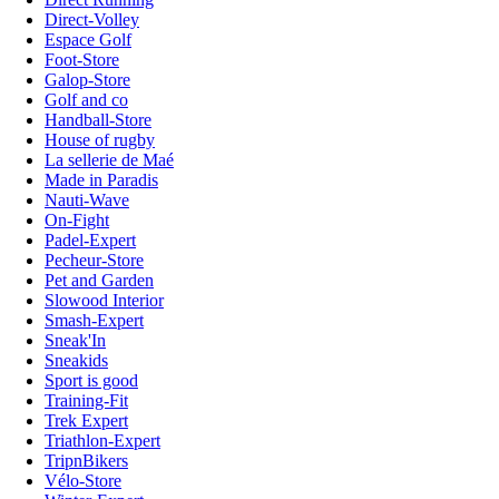
Direct-Volley
Espace Golf
Foot-Store
Galop-Store
Golf and co
Handball-Store
House of rugby
La sellerie de Maé
Made in Paradis
Nauti-Wave
On-Fight
Padel-Expert
Pecheur-Store
Pet and Garden
Slowood Interior
Smash-Expert
Sneak'In
Sneakids
Sport is good
Training-Fit
Trek Expert
Triathlon-Expert
TripnBikers
Vélo-Store