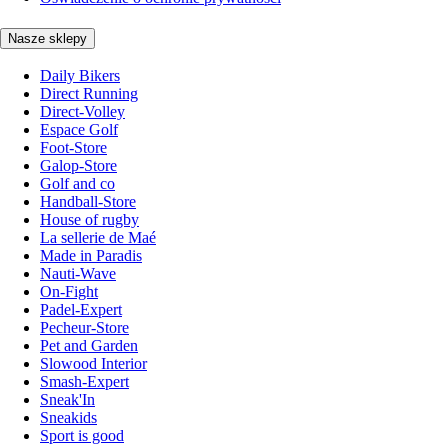
Nasze sklepy
Daily Bikers
Direct Running
Direct-Volley
Espace Golf
Foot-Store
Galop-Store
Golf and co
Handball-Store
House of rugby
La sellerie de Maé
Made in Paradis
Nauti-Wave
On-Fight
Padel-Expert
Pecheur-Store
Pet and Garden
Slowood Interior
Smash-Expert
Sneak'In
Sneakids
Sport is good