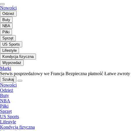
Nowości
Odzież
Buty
NBA
Piłki
Sprzęt
US Sports
Lifestyle
Kondycja fizyczna
Wyprzedaż
Marki
Serwis posprzedażowy we Francja
Bezpieczna płatność
Łatwe zwroty
Szukaj
Nowości
Odzież
Buty
NBA
Piłki
Sprzęt
US Sports
Lifestyle
Kondycja fizyczna