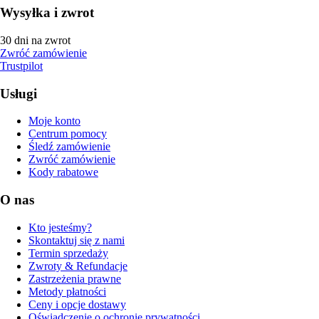
Wysyłka i zwrot
30 dni na zwrot
Zwróć zamówienie
Trustpilot
Usługi
Moje konto
Centrum pomocy
Śledź zamówienie
Zwróć zamówienie
Kody rabatowe
O nas
Kto jesteśmy?
Skontaktuj się z nami
Termin sprzedaży
Zwroty & Refundacje
Zastrzeżenia prawne
Metody płatności
Ceny i opcje dostawy
Oświadczenie o ochronie prywatności