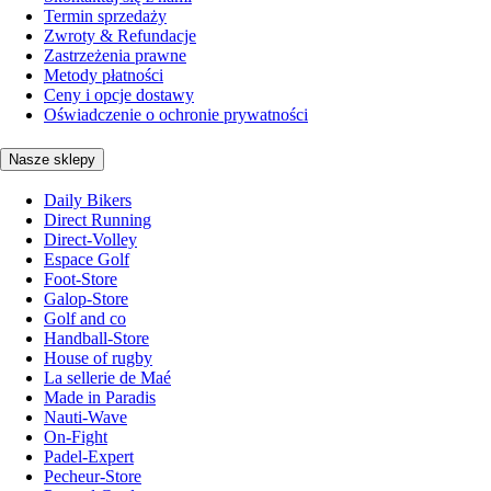
Termin sprzedaży
Zwroty & Refundacje
Zastrzeżenia prawne
Metody płatności
Ceny i opcje dostawy
Oświadczenie o ochronie prywatności
Nasze sklepy
Daily Bikers
Direct Running
Direct-Volley
Espace Golf
Foot-Store
Galop-Store
Golf and co
Handball-Store
House of rugby
La sellerie de Maé
Made in Paradis
Nauti-Wave
On-Fight
Padel-Expert
Pecheur-Store