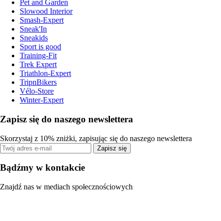
Pet and Garden
Slowood Interior
Smash-Expert
Sneak'In
Sneakids
Sport is good
Training-Fit
Trek Expert
Triathlon-Expert
TripnBikers
Vélo-Store
Winter-Expert
Zapisz się do naszego newslettera
Skorzystaj z 10% zniżki, zapisując się do naszego newslettera
Zapisz się
Bądźmy w kontakcie
Znajdź nas w mediach społecznościowych