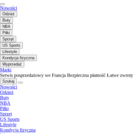
Nowości
Odzież
Buty
NBA
Piłki
Sprzęt
US Sports
Lifestyle
Kondycja fizyczna
Wyprzedaż
Marki
Serwis posprzedażowy we Francja
Bezpieczna płatność
Łatwe zwroty
Szukaj
Nowości
Odzież
Buty
NBA
Piłki
Sprzęt
US Sports
Lifestyle
Kondycja fizyczna