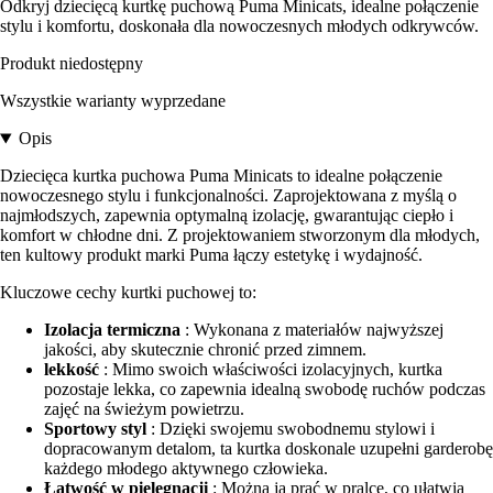
Odkryj dziecięcą kurtkę puchową Puma Minicats, idealne połączenie
stylu i komfortu, doskonała dla nowoczesnych młodych odkrywców.
Produkt niedostępny
Wszystkie warianty wyprzedane
Opis
Dziecięca kurtka puchowa Puma Minicats to idealne połączenie
nowoczesnego stylu i funkcjonalności. Zaprojektowana z myślą o
najmłodszych, zapewnia optymalną izolację, gwarantując ciepło i
komfort w chłodne dni. Z projektowaniem stworzonym dla młodych,
ten kultowy produkt marki Puma łączy estetykę i wydajność.
Kluczowe cechy kurtki puchowej to:
Izolacja termiczna
: Wykonana z materiałów najwyższej
jakości, aby skutecznie chronić przed zimnem.
lekkość
: Mimo swoich właściwości izolacyjnych, kurtka
pozostaje lekka, co zapewnia idealną swobodę ruchów podczas
zajęć na świeżym powietrzu.
Sportowy styl
: Dzięki swojemu swobodnemu stylowi i
dopracowanym detalom, ta kurtka doskonale uzupełni garderobę
każdego młodego aktywnego człowieka.
Łatwość w pielęgnacji
: Można ją prać w pralce, co ułatwia