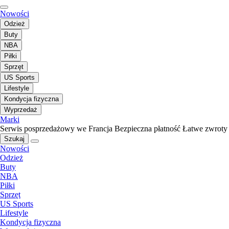
Nowości
Odzież
Buty
NBA
Piłki
Sprzęt
US Sports
Lifestyle
Kondycja fizyczna
Wyprzedaż
Marki
Serwis posprzedażowy we Francja
Bezpieczna płatność
Łatwe zwroty
Szukaj
Nowości
Odzież
Buty
NBA
Piłki
Sprzęt
US Sports
Lifestyle
Kondycja fizyczna