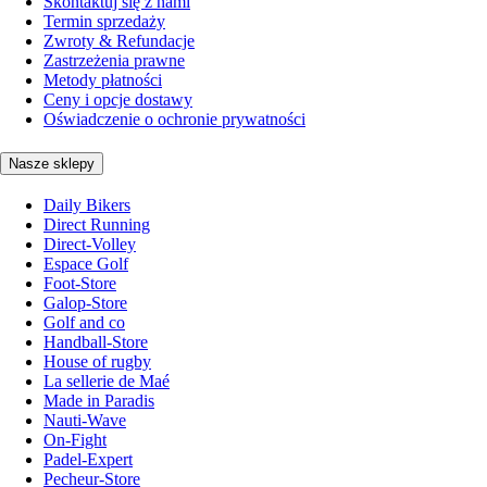
Skontaktuj się z nami
Termin sprzedaży
Zwroty & Refundacje
Zastrzeżenia prawne
Metody płatności
Ceny i opcje dostawy
Oświadczenie o ochronie prywatności
Nasze sklepy
Daily Bikers
Direct Running
Direct-Volley
Espace Golf
Foot-Store
Galop-Store
Golf and co
Handball-Store
House of rugby
La sellerie de Maé
Made in Paradis
Nauti-Wave
On-Fight
Padel-Expert
Pecheur-Store