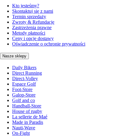
Kto jesteśmy?
Skontaktuj się z nami
Termin sprzedaży
Zwroty & Refundacje
Zastrzeżenia prawne
Metody płatności
Ceny i opcje dostawy
Oświadczenie o ochronie prywatności
Nasze sklepy
Daily Bikers
Direct Running
Direct-Volley
Espace Golf
Foot-Store
Galop-Store
Golf and co
Handball-Store
House of rugby
La sellerie de Maé
Made in Paradis
Nauti-Wave
On-Fight