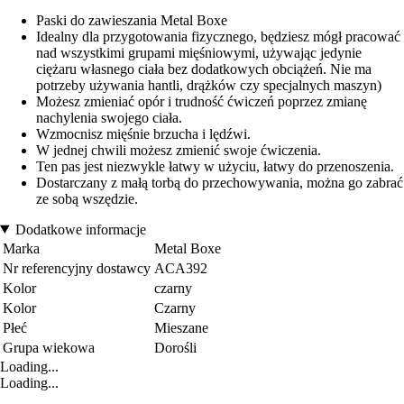
Paski do zawieszania Metal Boxe
Idealny dla przygotowania fizycznego, będziesz mógł pracować
nad wszystkimi grupami mięśniowymi, używając jedynie
ciężaru własnego ciała bez dodatkowych obciążeń. Nie ma
potrzeby używania hantli, drążków czy specjalnych maszyn)
Możesz zmieniać opór i trudność ćwiczeń poprzez zmianę
nachylenia swojego ciała.
Wzmocnisz mięśnie brzucha i lędźwi.
W jednej chwili możesz zmienić swoje ćwiczenia.
Ten pas jest niezwykle łatwy w użyciu, łatwy do przenoszenia.
Dostarczany z małą torbą do przechowywania, można go zabrać
ze sobą wszędzie.
Dodatkowe informacje
Marka
Metal Boxe
Nr referencyjny dostawcy
ACA392
Kolor
czarny
Kolor
Czarny
Płeć
Mieszane
Grupa wiekowa
Dorośli
Loading...
Loading...