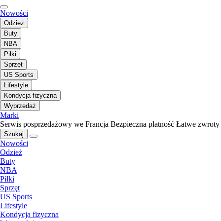
Nowości
Odzież
Buty
NBA
Piłki
Sprzęt
US Sports
Lifestyle
Kondycja fizyczna
Wyprzedaż
Marki
Serwis posprzedażowy we Francja
Bezpieczna płatność
Łatwe zwroty
Szukaj
Nowości
Odzież
Buty
NBA
Piłki
Sprzęt
US Sports
Lifestyle
Kondycja fizyczna