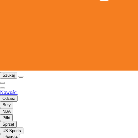
Szukaj
Nowości
Odzież
Buty
NBA
Piłki
Sprzęt
US Sports
Lifestyle