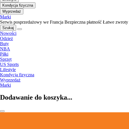
Kondycja fizyczna
Wyprzedaż
Marki
Serwis posprzedażowy we Francja
Bezpieczna płatność
Łatwe zwroty
Szukaj
Nowości
Odzież
Buty
NBA
Piłki
Sprzęt
US Sports
Lifestyle
Kondycja fizyczna
Wyprzedaż
Marki
Dodawanie do koszyka...