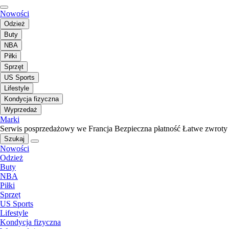
Nowości
Odzież
Buty
NBA
Piłki
Sprzęt
US Sports
Lifestyle
Kondycja fizyczna
Wyprzedaż
Marki
Serwis posprzedażowy we Francja
Bezpieczna płatność
Łatwe zwroty
Szukaj
Nowości
Odzież
Buty
NBA
Piłki
Sprzęt
US Sports
Lifestyle
Kondycja fizyczna