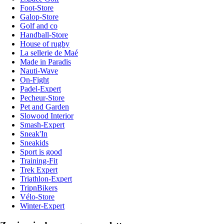
Foot-Store
Galop-Store
Golf and co
Handball-Store
House of rugby
La sellerie de Maé
Made in Paradis
Nauti-Wave
On-Fight
Padel-Expert
Pecheur-Store
Pet and Garden
Slowood Interior
Smash-Expert
Sneak'In
Sneakids
Sport is good
Training-Fit
Trek Expert
Triathlon-Expert
TripnBikers
Vélo-Store
Winter-Expert