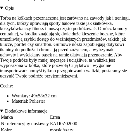
Opis
Torba na kółkach przeznaczona jest zarówno na zawody jak i treningi,
dla tych, którzy uprawiają sporty halowe takie jak siatkówka,
koszykówka czy fitness i muszą często podróżować. Oprócz komory
centralnej, w środku znajdują się dwie duże kieszenie boczne, które
umożliwiają szybki dostęp do ważniejszych przedmiotów, takich jak
klucze, portfel czy smartfon. Gumowe nóżki zapobiegają dotykowi
tkaniny do podłoża i chronią ją przed zużyciem, a wytrzymałe
uchwyty i wyściełany pasek na ramię ułatwiają przenoszenie. Aby
Twoje podróże były mniej męczące i uciążliwe, ta walizka jest
wyposażona w kółka, które pozwolą Ci ją łatwo i wygodnie
transportować: pomyśl tylko o przygotowaniu walizki, postaramy się
uczynić Twoje podróże przyjemniejszymi.
Cechy:
Wymiary: 49x58x32 cm.
Materiał: Poliester
Dodatkowe informacje
Marka
Errea
Nr referencyjny dostawcy
EA1I0Z02000
Kolor
morski/szary