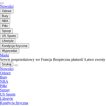
Nowości
Odzież
Buty
NBA
Piłki
Sprzęt
US Sports
Lifestyle
Kondycja fizyczna
Wyprzedaż
Marki
Serwis posprzedażowy we Francja
Bezpieczna płatność
Łatwe zwroty
Szukaj
Nowości
Odzież
Buty
NBA
Piłki
Sprzęt
US Sports
Lifestyle
Kondycja fizyczna