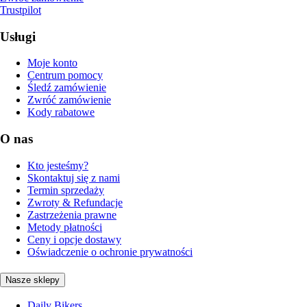
Trustpilot
Usługi
Moje konto
Centrum pomocy
Śledź zamówienie
Zwróć zamówienie
Kody rabatowe
O nas
Kto jesteśmy?
Skontaktuj się z nami
Termin sprzedaży
Zwroty & Refundacje
Zastrzeżenia prawne
Metody płatności
Ceny i opcje dostawy
Oświadczenie o ochronie prywatności
Nasze sklepy
Daily Bikers