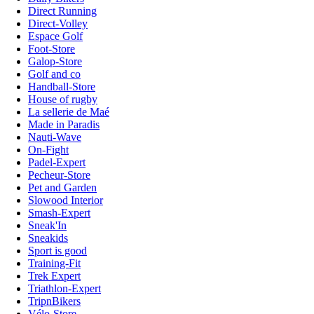
Direct Running
Direct-Volley
Espace Golf
Foot-Store
Galop-Store
Golf and co
Handball-Store
House of rugby
La sellerie de Maé
Made in Paradis
Nauti-Wave
On-Fight
Padel-Expert
Pecheur-Store
Pet and Garden
Slowood Interior
Smash-Expert
Sneak'In
Sneakids
Sport is good
Training-Fit
Trek Expert
Triathlon-Expert
TripnBikers
Vélo-Store