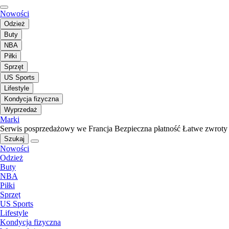
Nowości
Odzież
Buty
NBA
Piłki
Sprzęt
US Sports
Lifestyle
Kondycja fizyczna
Wyprzedaż
Marki
Serwis posprzedażowy we Francja
Bezpieczna płatność
Łatwe zwroty
Szukaj
Nowości
Odzież
Buty
NBA
Piłki
Sprzęt
US Sports
Lifestyle
Kondycja fizyczna