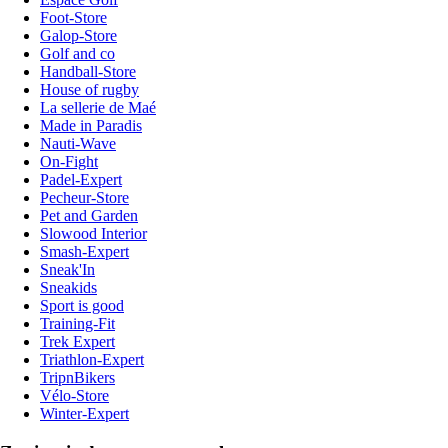
Foot-Store
Galop-Store
Golf and co
Handball-Store
House of rugby
La sellerie de Maé
Made in Paradis
Nauti-Wave
On-Fight
Padel-Expert
Pecheur-Store
Pet and Garden
Slowood Interior
Smash-Expert
Sneak'In
Sneakids
Sport is good
Training-Fit
Trek Expert
Triathlon-Expert
TripnBikers
Vélo-Store
Winter-Expert