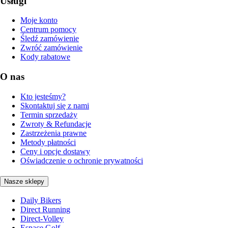
Usługi
Moje konto
Centrum pomocy
Śledź zamówienie
Zwróć zamówienie
Kody rabatowe
O nas
Kto jesteśmy?
Skontaktuj się z nami
Termin sprzedaży
Zwroty & Refundacje
Zastrzeżenia prawne
Metody płatności
Ceny i opcje dostawy
Oświadczenie o ochronie prywatności
Nasze sklepy
Daily Bikers
Direct Running
Direct-Volley
Espace Golf