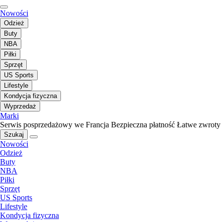
Nowości
Odzież
Buty
NBA
Piłki
Sprzęt
US Sports
Lifestyle
Kondycja fizyczna
Wyprzedaż
Marki
Serwis posprzedażowy we Francja
Bezpieczna płatność
Łatwe zwroty
Szukaj
Nowości
Odzież
Buty
NBA
Piłki
Sprzęt
US Sports
Lifestyle
Kondycja fizyczna