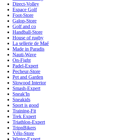
Direct-Volley
Espace Golf
Foot-Store
Galop-Store
Golf and co
Handball-Store
House of rugby
La sellerie de Maé
Made in Paradis
Nauti-Wave
On-Fight
Padel-Expert
Pecheur-Store
Pet and Garden
Slowood Interior
Smash-Expert
Sneak'In
Sneakids
Sport is good
Training-Fit
Trek Expert
Triathlon-Expert
TripnBikers
Vélo-Store
Winter-Expert