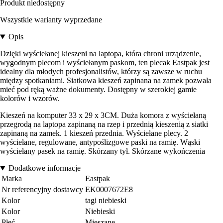
Produkt niedostępny
Wszystkie warianty wyprzedane
Opis
Dzięki wyściełanej kieszeni na laptopa, która chroni urządzenie,
wygodnym plecom i wyściełanym paskom, ten plecak Eastpak jest
idealny dla młodych profesjonalistów, którzy są zawsze w ruchu
między spotkaniami. Siatkowa kieszeń zapinana na zamek pozwala
mieć pod ręką ważne dokumenty. Dostępny w szerokiej gamie
kolorów i wzorów.
Kieszeń na komputer 33 x 29 x 3CM. Duża komora z wyściełaną
przegrodą na laptopa zapinaną na rzep i przednią kieszenią z siatki
zapinaną na zamek. 1 kieszeń przednia. Wyściełane plecy. 2
wyściełane, regulowane, antypoślizgowe paski na ramię. Wąski
wyściełany pasek na ramię. Skórzany tył. Skórzane wykończenia
Dodatkowe informacje
Marka
Eastpak
Nr referencyjny dostawcy
EK0007672E8
Kolor
tagi niebieski
Kolor
Niebieski
Płeć
Mieszane