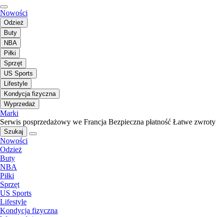
Nowości
Odzież
Buty
NBA
Piłki
Sprzęt
US Sports
Lifestyle
Kondycja fizyczna
Wyprzedaż
Marki
Serwis posprzedażowy we Francja
Bezpieczna płatność
Łatwe zwroty
Szukaj
Nowości
Odzież
Buty
NBA
Piłki
Sprzęt
US Sports
Lifestyle
Kondycja fizyczna