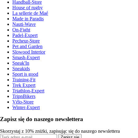
Handball-Store
House of rugby
La sellerie de Maé
Made in Paradis
Nauti-Wave
On-Fight
Padel-Expert
Pecheur-Store
Pet and Garden
Slowood Interior
Smash-Expert
Sneak'In
Sneakids
Sport is good
Training-Fit
Trek Expert
Triathlon-Expert
TripnBikers
Vélo-Store
Winter-Expert
Zapisz się do naszego newslettera
Skorzystaj z 10% zniżki, zapisując się do naszego newslettera
Zapisz się