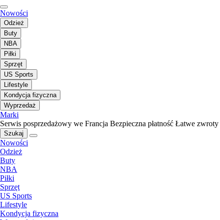
Nowości
Odzież
Buty
NBA
Piłki
Sprzęt
US Sports
Lifestyle
Kondycja fizyczna
Wyprzedaż
Marki
Serwis posprzedażowy we Francja
Bezpieczna płatność
Łatwe zwroty
Szukaj
Nowości
Odzież
Buty
NBA
Piłki
Sprzęt
US Sports
Lifestyle
Kondycja fizyczna