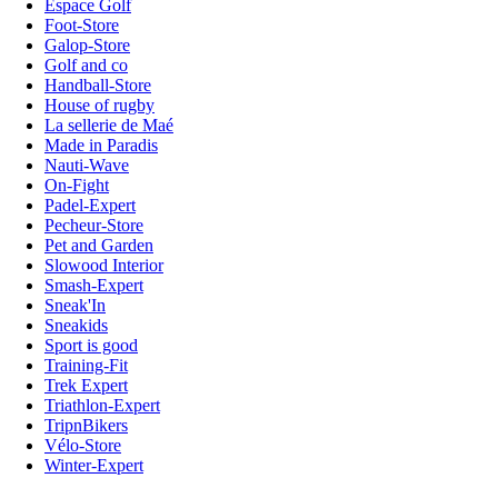
Espace Golf
Foot-Store
Galop-Store
Golf and co
Handball-Store
House of rugby
La sellerie de Maé
Made in Paradis
Nauti-Wave
On-Fight
Padel-Expert
Pecheur-Store
Pet and Garden
Slowood Interior
Smash-Expert
Sneak'In
Sneakids
Sport is good
Training-Fit
Trek Expert
Triathlon-Expert
TripnBikers
Vélo-Store
Winter-Expert