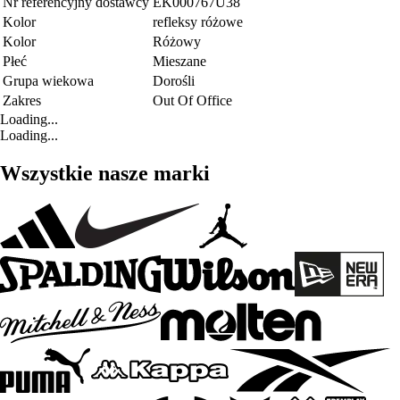
Nr referencyjny dostawcy
EK000767U38
Kolor
refleksy różowe
Kolor
Różowy
Płeć
Mieszane
Grupa wiekowa
Dorośli
Zakres
Out Of Office
Loading...
Loading...
Wszystkie nasze marki