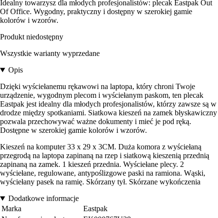
Idealny towarzysz dla młodych profesjonalistów: plecak Eastpak Out
Of Office. Wygodny, praktyczny i dostępny w szerokiej gamie
kolorów i wzorów.
Produkt niedostępny
Wszystkie warianty wyprzedane
Opis
Dzięki wyściełanemu rękawowi na laptopa, który chroni Twoje
urządzenie, wygodnym plecom i wyściełanym paskom, ten plecak
Eastpak jest idealny dla młodych profesjonalistów, którzy zawsze są w
drodze między spotkaniami. Siatkowa kieszeń na zamek błyskawiczny
pozwala przechowywać ważne dokumenty i mieć je pod ręką.
Dostępne w szerokiej gamie kolorów i wzorów.
Kieszeń na komputer 33 x 29 x 3CM. Duża komora z wyściełaną
przegrodą na laptopa zapinaną na rzep i siatkową kieszenią przednią
zapinaną na zamek. 1 kieszeń przednia. Wyściełane plecy. 2
wyściełane, regulowane, antypoślizgowe paski na ramiona. Wąski,
wyściełany pasek na ramię. Skórzany tył. Skórzane wykończenia
Dodatkowe informacje
Marka
Eastpak