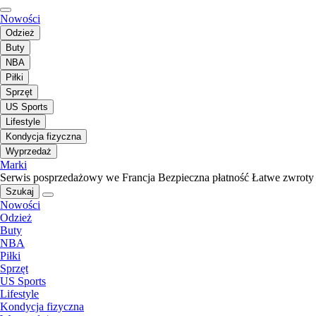
Nowości
Odzież
Buty
NBA
Piłki
Sprzęt
US Sports
Lifestyle
Kondycja fizyczna
Wyprzedaż
Marki
Serwis posprzedażowy we Francja
Bezpieczna płatność
Łatwe zwroty
Szukaj
Nowości
Odzież
Buty
NBA
Piłki
Sprzęt
US Sports
Lifestyle
Kondycja fizyczna