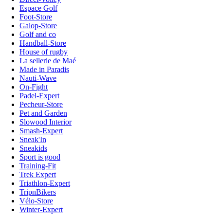
Espace Golf
Foot-Store
Galop-Store
Golf and co
Handball-Store
House of rugby
La sellerie de Maé
Made in Paradis
Nauti-Wave
On-Fight
Padel-Expert
Pecheur-Store
Pet and Garden
Slowood Interior
Smash-Expert
Sneak'In
Sneakids
Sport is good
Training-Fit
Trek Expert
Triathlon-Expert
TripnBikers
Vélo-Store
Winter-Expert