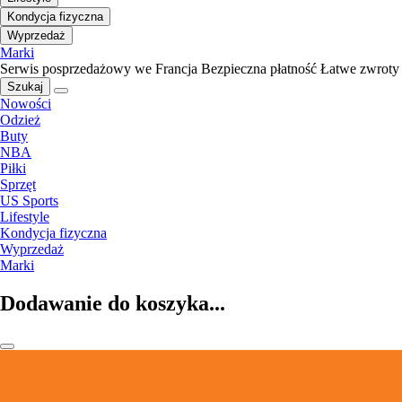
Kondycja fizyczna
Wyprzedaż
Marki
Serwis posprzedażowy we Francja
Bezpieczna płatność
Łatwe zwroty
Szukaj
Nowości
Odzież
Buty
NBA
Piłki
Sprzęt
US Sports
Lifestyle
Kondycja fizyczna
Wyprzedaż
Marki
Dodawanie do koszyka...