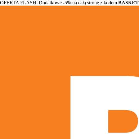
OFERTA FLASH: Dodatkowe -5% na całą stronę z kodem
BASKET