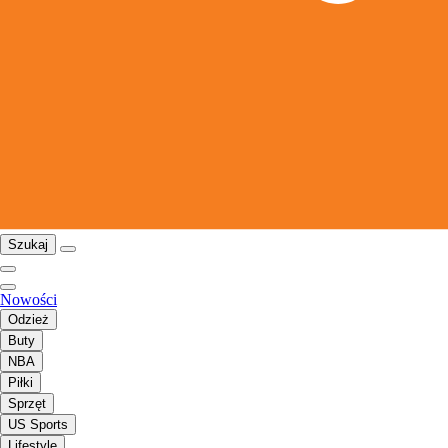
Szukaj
Nowości
Odzież
Buty
NBA
Piłki
Sprzęt
US Sports
Lifestyle