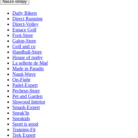
Nasze sklepy
Daily Bikers
Direct Running
Direct-Volley
Espace Golf
Foot-Store
Galop-Store
Golf and co
Handball-Store
House of rugby
La sellerie de Maé
Made in Paradis
Nauti-Wave
On-Fight
Padel-Expert
Pecheur-Store
Pet and Garden
Slowood Interior
Smash-Expert
Sneak'In
Sneakids
Sport is good
Training-Fit
Trek Expert