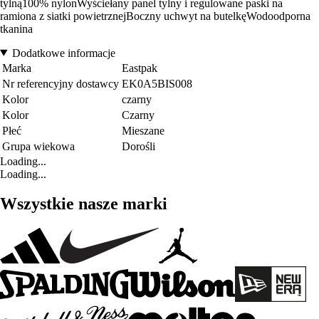
tylną100% nylonWyściełany panel tylny i regulowane paski na
ramiona z siatki powietrznejBoczny uchwyt na butelkęWodoodporna
tkanina
Dodatkowe informacje
Marka
Eastpak
Nr referencyjny dostawcy
EK0A5BIS008
Kolor
czarny
Kolor
Czarny
Płeć
Mieszane
Grupa wiekowa
Dorośli
Loading...
Loading...
Wszystkie nasze marki