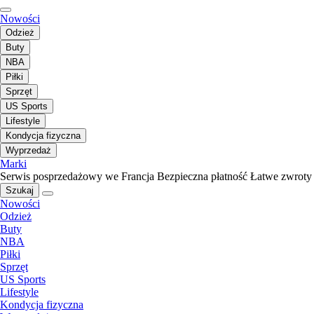
Nowości
Odzież
Buty
NBA
Piłki
Sprzęt
US Sports
Lifestyle
Kondycja fizyczna
Wyprzedaż
Marki
Serwis posprzedażowy we Francja
Bezpieczna płatność
Łatwe zwroty
Szukaj
Nowości
Odzież
Buty
NBA
Piłki
Sprzęt
US Sports
Lifestyle
Kondycja fizyczna