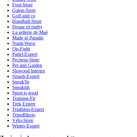
Foot-Store
Galop-Store
Golf and co
Handball-Store
House of rugby
La sellerie de Maé
Made in Paradis
Nauti-Wave
On-Fight
Padel-Expert
Pecheur-Store
Pet and Garden
Slowood Interior
Smash-Expert
Sneak'In
Sneakids
Sport is good
Training-Fit
Trek Expert
Triathlon-Expert
TripnBikers
Vélo-Store
Winter-Expert