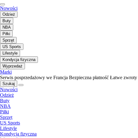
Nowości
Odzież
Buty
NBA
Piłki
Sprzęt
US Sports
Lifestyle
Kondycja fizyczna
Wyprzedaż
Marki
Serwis posprzedażowy we Francja
Bezpieczna płatność
Łatwe zwroty
Szukaj
Nowości
Odzież
Buty
NBA
Piłki
Sprzęt
US Sports
Lifestyle
Kondycja fizyczna