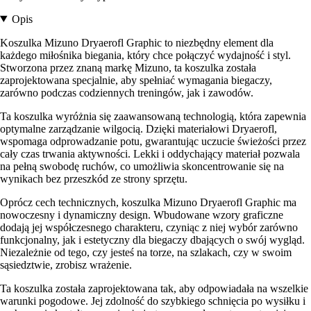
Opis
Koszulka Mizuno Dryaerofl Graphic to niezbędny element dla
każdego miłośnika biegania, który chce połączyć wydajność i styl.
Stworzona przez znaną markę Mizuno, ta koszulka została
zaprojektowana specjalnie, aby spełniać wymagania biegaczy,
zarówno podczas codziennych treningów, jak i zawodów.
Ta koszulka wyróżnia się zaawansowaną technologią, która zapewnia
optymalne zarządzanie wilgocią. Dzięki materiałowi Dryaerofl,
wspomaga odprowadzanie potu, gwarantując uczucie świeżości przez
cały czas trwania aktywności. Lekki i oddychający materiał pozwala
na pełną swobodę ruchów, co umożliwia skoncentrowanie się na
wynikach bez przeszkód ze strony sprzętu.
Oprócz cech technicznych, koszulka Mizuno Dryaerofl Graphic ma
nowoczesny i dynamiczny design. Wbudowane wzory graficzne
dodają jej współczesnego charakteru, czyniąc z niej wybór zarówno
funkcjonalny, jak i estetyczny dla biegaczy dbających o swój wygląd.
Niezależnie od tego, czy jesteś na torze, na szlakach, czy w swoim
sąsiedztwie, zrobisz wrażenie.
Ta koszulka została zaprojektowana tak, aby odpowiadała na wszelkie
warunki pogodowe. Jej zdolność do szybkiego schnięcia po wysiłku i