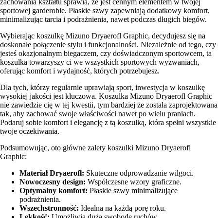
zachowania kształtu sprawia, że jest cennym elementem w twojej
sportowej garderobie. Płaskie szwy zapewniają dodatkowy komfort,
minimalizując tarcia i podrażnienia, nawet podczas długich biegów.
Wybierając koszulkę Mizuno Dryaerofl Graphic, decydujesz się na
doskonałe połączenie stylu i funkcjonalności. Niezależnie od tego, czy
jesteś okazjonalnym biegaczem, czy doświadczonym sportowcem, ta
koszulka towarzyszy ci we wszystkich sportowych wyzwaniach,
oferując komfort i wydajność, których potrzebujesz.
Dla tych, którzy regularnie uprawiają sport, inwestycja w koszulkę
wysokiej jakości jest kluczowa. Koszulka Mizuno Dryaerofl Graphic
nie zawiedzie cię w tej kwestii, tym bardziej że została zaprojektowana
tak, aby zachować swoje właściwości nawet po wielu praniach.
Podaruj sobie komfort i elegancję z tą koszulką, która spełni wszystkie
twoje oczekiwania.
Podsumowując, oto główne zalety koszulki Mizuno Dryaerofl
Graphic:
Materiał Dryaerofl:
Skuteczne odprowadzanie wilgoci.
Nowoczesny design:
Współczesne wzory graficzne.
Optymalny komfort:
Płaskie szwy minimalizujące
podrażnienia.
Wszechstronność:
Idealna na każdą porę roku.
Lekkość:
Umożliwia dużą swobodę ruchów.