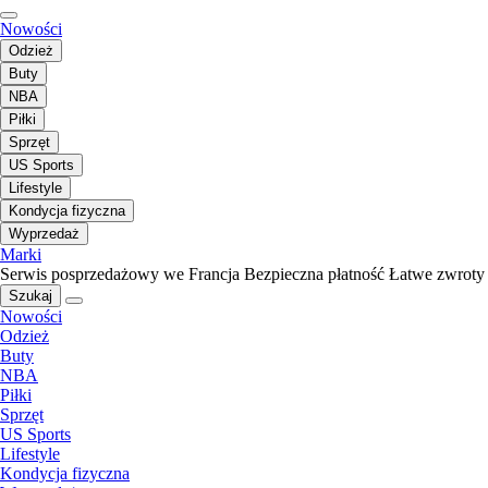
Nowości
Odzież
Buty
NBA
Piłki
Sprzęt
US Sports
Lifestyle
Kondycja fizyczna
Wyprzedaż
Marki
Serwis posprzedażowy we Francja
Bezpieczna płatność
Łatwe zwroty
Szukaj
Nowości
Odzież
Buty
NBA
Piłki
Sprzęt
US Sports
Lifestyle
Kondycja fizyczna