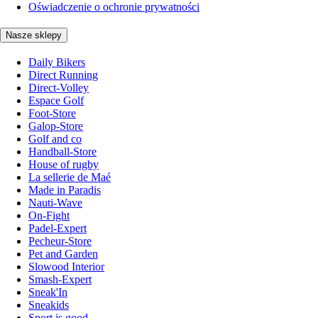
Oświadczenie o ochronie prywatności
Nasze sklepy
Daily Bikers
Direct Running
Direct-Volley
Espace Golf
Foot-Store
Galop-Store
Golf and co
Handball-Store
House of rugby
La sellerie de Maé
Made in Paradis
Nauti-Wave
On-Fight
Padel-Expert
Pecheur-Store
Pet and Garden
Slowood Interior
Smash-Expert
Sneak'In
Sneakids
Sport is good