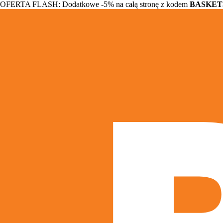
OFERTA FLASH: Dodatkowe -5% na całą stronę z kodem
BASKET