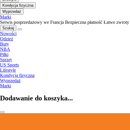
Kondycja fizyczna
Wyprzedaż
Marki
Serwis posprzedażowy we Francja
Bezpieczna płatność
Łatwe zwroty
Szukaj
Nowości
Odzież
Buty
NBA
Piłki
Sprzęt
US Sports
Lifestyle
Kondycja fizyczna
Wyprzedaż
Marki
Dodawanie do koszyka...