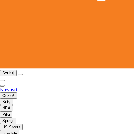
Szukaj
Nowości
Odzież
Buty
NBA
Piłki
Sprzęt
US Sports
Lifestyle