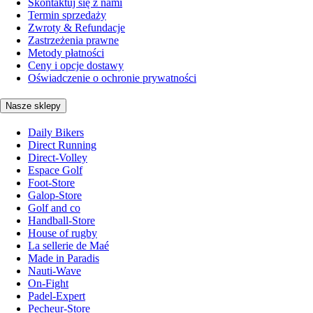
Skontaktuj się z nami
Termin sprzedaży
Zwroty & Refundacje
Zastrzeżenia prawne
Metody płatności
Ceny i opcje dostawy
Oświadczenie o ochronie prywatności
Nasze sklepy
Daily Bikers
Direct Running
Direct-Volley
Espace Golf
Foot-Store
Galop-Store
Golf and co
Handball-Store
House of rugby
La sellerie de Maé
Made in Paradis
Nauti-Wave
On-Fight
Padel-Expert
Pecheur-Store