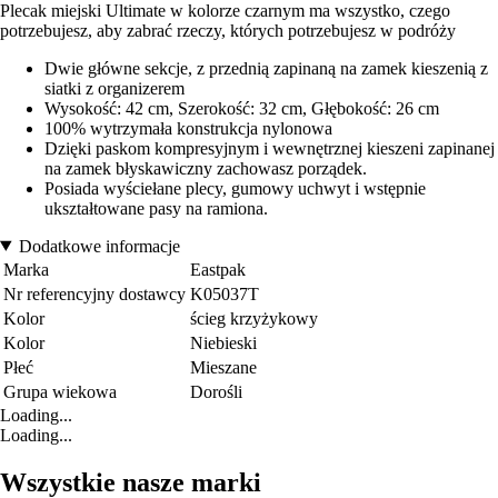
Plecak miejski Ultimate w kolorze czarnym ma wszystko, czego
potrzebujesz, aby zabrać rzeczy, których potrzebujesz w podróży
Dwie główne sekcje, z przednią zapinaną na zamek kieszenią z
siatki z organizerem
Wysokość: 42 cm, Szerokość: 32 cm, Głębokość: 26 cm
100% wytrzymała konstrukcja nylonowa
Dzięki paskom kompresyjnym i wewnętrznej kieszeni zapinanej
na zamek błyskawiczny zachowasz porządek.
Posiada wyściełane plecy, gumowy uchwyt i wstępnie
ukształtowane pasy na ramiona.
Dodatkowe informacje
Marka
Eastpak
Nr referencyjny dostawcy
K05037T
Kolor
ścieg krzyżykowy
Kolor
Niebieski
Płeć
Mieszane
Grupa wiekowa
Dorośli
Loading...
Loading...
Wszystkie nasze marki