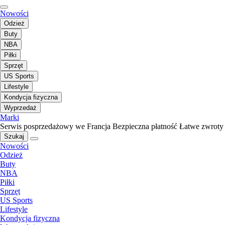
Nowości
Odzież
Buty
NBA
Piłki
Sprzęt
US Sports
Lifestyle
Kondycja fizyczna
Wyprzedaż
Marki
Serwis posprzedażowy we Francja
Bezpieczna płatność
Łatwe zwroty
Szukaj
Nowości
Odzież
Buty
NBA
Piłki
Sprzęt
US Sports
Lifestyle
Kondycja fizyczna