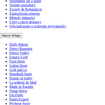
Skontaktuj się z nami
Termin sprzedaży
Zwroty & Refundacje
Zastrzeżenia prawne
Metody płatności
Ceny i opcje dostawy
Oświadczenie o ochronie prywatności
Nasze sklepy
Daily Bikers
Direct Running
Direct-Volley
Espace Golf
Foot-Store
Galop-Store
Golf and co
Handball-Store
House of rugby
La sellerie de Maé
Made in Paradis
Nauti-Wave
On-Fight
Padel-Expert
Pecheur-Store