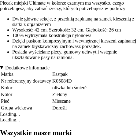
Plecak miejski Ultimate w kolorze czarnym ma wszystko, czego
potrzebujesz, aby zabrać rzeczy, których potrzebujesz w podróży
Dwie główne sekcje, z przednią zapinaną na zamek kieszenią z
siatki z organizerem
Wysokość: 42 cm, Szerokość: 32 cm, Głębokość: 26 cm
100% wytrzymała konstrukcja nylonowa
Dzięki paskom kompresyjnym i wewnętrznej kieszeni zapinanej
na zamek błyskawiczny zachowasz porządek.
Posiada wyściełane plecy, gumowy uchwyt i wstępnie
ukształtowane pasy na ramiona.
Dodatkowe informacje
Marka
Eastpak
Nr referencyjny dostawcy
K05084D
Kolor
oliwka lub śmierć
Kolor
Zielony
Płeć
Mieszane
Grupa wiekowa
Dorośli
Loading...
Loading...
Wszystkie nasze marki