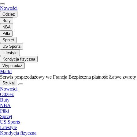
Nowości
Odzież
Buty
NBA
Piłki
Sprzęt
US Sports
Lifestyle
Kondycja fizyczna
Wyprzedaż
Marki
Serwis posprzedażowy we Francja
Bezpieczna płatność
Łatwe zwroty
Szukaj
Nowości
Odzież
Buty
NBA
Piłki
Sprzęt
US Sports
Lifestyle
Kondycja fizyczna