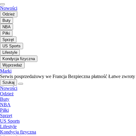
Nowości
Odzież
Buty
NBA
Piłki
Sprzęt
US Sports
Lifestyle
Kondycja fizyczna
Wyprzedaż
Marki
Serwis posprzedażowy we Francja
Bezpieczna płatność
Łatwe zwroty
Szukaj
Nowości
Odzież
Buty
NBA
Piłki
Sprzęt
US Sports
Lifestyle
Kondycja fizyczna