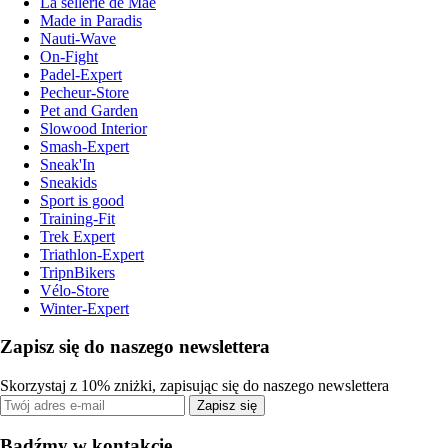
La sellerie de Maé
Made in Paradis
Nauti-Wave
On-Fight
Padel-Expert
Pecheur-Store
Pet and Garden
Slowood Interior
Smash-Expert
Sneak'In
Sneakids
Sport is good
Training-Fit
Trek Expert
Triathlon-Expert
TripnBikers
Vélo-Store
Winter-Expert
Zapisz się do naszego newslettera
Skorzystaj z 10% zniżki, zapisując się do naszego newslettera
Zapisz się
Bądźmy w kontakcie