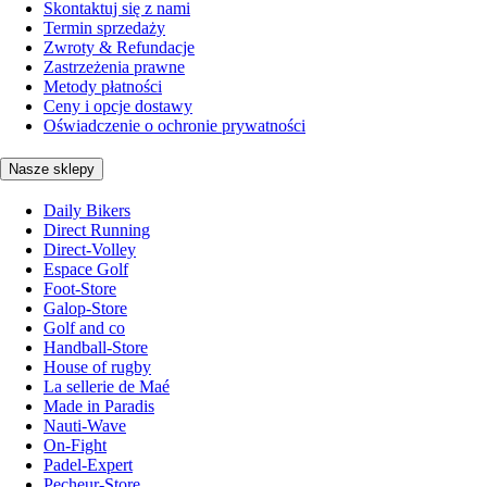
Skontaktuj się z nami
Termin sprzedaży
Zwroty & Refundacje
Zastrzeżenia prawne
Metody płatności
Ceny i opcje dostawy
Oświadczenie o ochronie prywatności
Nasze sklepy
Daily Bikers
Direct Running
Direct-Volley
Espace Golf
Foot-Store
Galop-Store
Golf and co
Handball-Store
House of rugby
La sellerie de Maé
Made in Paradis
Nauti-Wave
On-Fight
Padel-Expert
Pecheur-Store