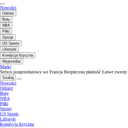
Nowości
Odzież
Buty
NBA
Piłki
Sprzęt
US Sports
Lifestyle
Kondycja fizyczna
Wyprzedaż
Marki
Serwis posprzedażowy we Francja
Bezpieczna płatność
Łatwe zwroty
Szukaj
Nowości
Odzież
Buty
NBA
Piłki
Sprzęt
US Sports
Lifestyle
Kondycja fizyczna