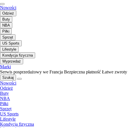
Nowości
Odzież
Buty
NBA
Piłki
Sprzęt
US Sports
Lifestyle
Kondycja fizyczna
Wyprzedaż
Marki
Serwis posprzedażowy we Francja
Bezpieczna płatność
Łatwe zwroty
Szukaj
Nowości
Odzież
Buty
NBA
Piłki
Sprzęt
US Sports
Lifestyle
Kondycja fizyczna