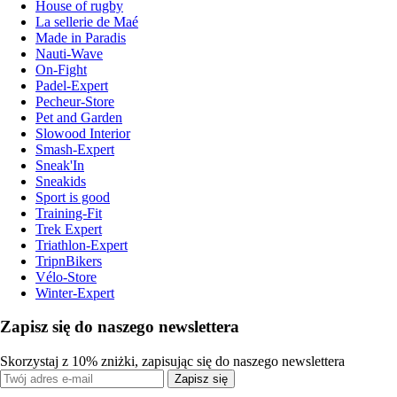
House of rugby
La sellerie de Maé
Made in Paradis
Nauti-Wave
On-Fight
Padel-Expert
Pecheur-Store
Pet and Garden
Slowood Interior
Smash-Expert
Sneak'In
Sneakids
Sport is good
Training-Fit
Trek Expert
Triathlon-Expert
TripnBikers
Vélo-Store
Winter-Expert
Zapisz się do naszego newslettera
Skorzystaj z 10% zniżki, zapisując się do naszego newslettera
Zapisz się