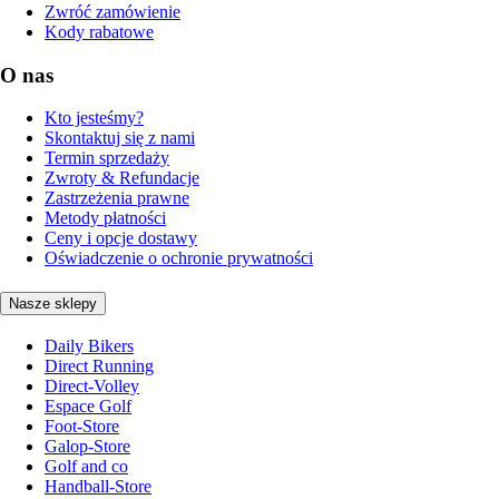
Zwróć zamówienie
Kody rabatowe
O nas
Kto jesteśmy?
Skontaktuj się z nami
Termin sprzedaży
Zwroty & Refundacje
Zastrzeżenia prawne
Metody płatności
Ceny i opcje dostawy
Oświadczenie o ochronie prywatności
Nasze sklepy
Daily Bikers
Direct Running
Direct-Volley
Espace Golf
Foot-Store
Galop-Store
Golf and co
Handball-Store