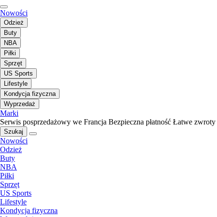
Nowości
Odzież
Buty
NBA
Piłki
Sprzęt
US Sports
Lifestyle
Kondycja fizyczna
Wyprzedaż
Marki
Serwis posprzedażowy we Francja
Bezpieczna płatność
Łatwe zwroty
Szukaj
Nowości
Odzież
Buty
NBA
Piłki
Sprzęt
US Sports
Lifestyle
Kondycja fizyczna