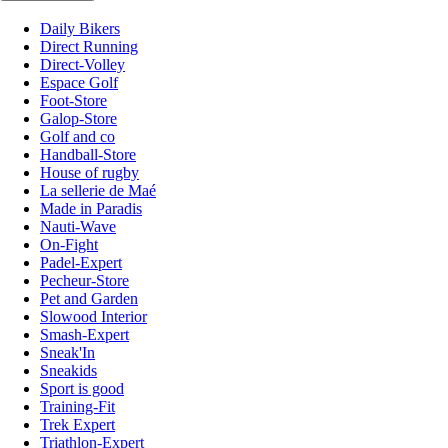
Daily Bikers
Direct Running
Direct-Volley
Espace Golf
Foot-Store
Galop-Store
Golf and co
Handball-Store
House of rugby
La sellerie de Maé
Made in Paradis
Nauti-Wave
On-Fight
Padel-Expert
Pecheur-Store
Pet and Garden
Slowood Interior
Smash-Expert
Sneak'In
Sneakids
Sport is good
Training-Fit
Trek Expert
Triathlon-Expert