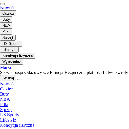
Nowości
Odzież
Buty
NBA
Piłki
Sprzęt
US Sports
Lifestyle
Kondycja fizyczna
Wyprzedaż
Marki
Serwis posprzedażowy we Francja
Bezpieczna płatność
Łatwe zwroty
Szukaj
Nowości
Odzież
Buty
NBA
Piłki
Sprzęt
US Sports
Lifestyle
Kondycja fizyczna