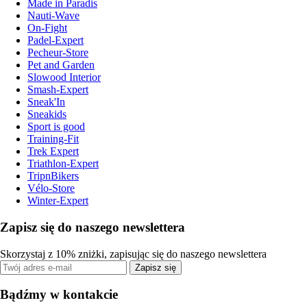
Made in Paradis
Nauti-Wave
On-Fight
Padel-Expert
Pecheur-Store
Pet and Garden
Slowood Interior
Smash-Expert
Sneak'In
Sneakids
Sport is good
Training-Fit
Trek Expert
Triathlon-Expert
TripnBikers
Vélo-Store
Winter-Expert
Zapisz się do naszego newslettera
Skorzystaj z 10% zniżki, zapisując się do naszego newslettera
Zapisz się
Bądźmy w kontakcie