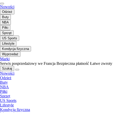
Nowości
Odzież
Buty
NBA
Piłki
Sprzęt
US Sports
Lifestyle
Kondycja fizyczna
Wyprzedaż
Marki
Serwis posprzedażowy we Francja
Bezpieczna płatność
Łatwe zwroty
Szukaj
Nowości
Odzież
Buty
NBA
Piłki
Sprzęt
US Sports
Lifestyle
Kondycja fizyczna