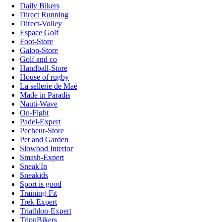
Daily Bikers
Direct Running
Direct-Volley
Espace Golf
Foot-Store
Galop-Store
Golf and co
Handball-Store
House of rugby
La sellerie de Maé
Made in Paradis
Nauti-Wave
On-Fight
Padel-Expert
Pecheur-Store
Pet and Garden
Slowood Interior
Smash-Expert
Sneak'In
Sneakids
Sport is good
Training-Fit
Trek Expert
Triathlon-Expert
TripnBikers