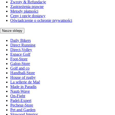
Zwroty & Refundacje
Zastrzeżenia prawne
Metody płatności
Ceny i opcje dostawy
Oświadczenie o ochronie prywatności
Nasze sklepy
Daily Bikers
Direct Running
Direct-Volley
Espace Golf
Foot-Store
Galop-Store
Golf and co
Handball-Store
House of rugby
La sellerie de Maé
Made in Paradis
Nauti-Wave
On-Fight
Padel-Expert
Pecheur-Store
Pet and Garden
Slowood Interior