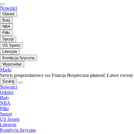
Nowości
Odzież
Buty
NBA
Piłki
Sprzęt
US Sports
Lifestyle
Kondycja fizyczna
Wyprzedaż
Marki
Serwis posprzedażowy we Francja
Bezpieczna płatność
Łatwe zwroty
Szukaj
Nowości
Odzież
Buty
NBA
Piłki
Sprzęt
US Sports
Lifestyle
Kondycja fizyczna