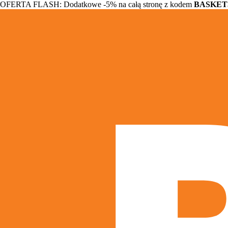
OFERTA FLASH: Dodatkowe -5% na całą stronę z kodem
BASKET