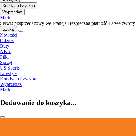
Kondycja fizyczna
Wyprzedaż
Marki
Serwis posprzedażowy we Francja
Bezpieczna płatność
Łatwe zwroty
Szukaj
Nowości
Odzież
Buty
NBA
Piłki
Sprzęt
US Sports
Lifestyle
Kondycja fizyczna
Wyprzedaż
Marki
Dodawanie do koszyka...