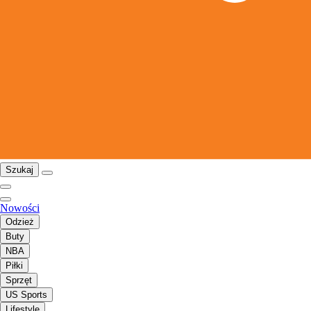
Szukaj
Nowości
Odzież
Buty
NBA
Piłki
Sprzęt
US Sports
Lifestyle