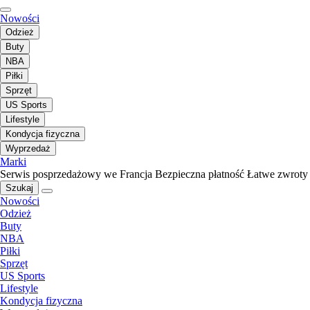
Nowości
Odzież
Buty
NBA
Piłki
Sprzęt
US Sports
Lifestyle
Kondycja fizyczna
Wyprzedaż
Marki
Serwis posprzedażowy we Francja
Bezpieczna płatność
Łatwe zwroty
Szukaj
Nowości
Odzież
Buty
NBA
Piłki
Sprzęt
US Sports
Lifestyle
Kondycja fizyczna