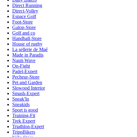
Direct Running
Direct-Volley
Espace Golf
Foot-Store
Galop-Store
Golf and co
Handball-Store
House of rugby
La sellerie de Maé
Made in Paradis
Nauti-Wave
On-Fight
Padel-Expert
Pecheur-Store
Pet and Garden
Slowood Interior
Smash-Expert
Sneak'In
Sneakids
Sport is good
Training-Fit
Trek Expert
Triathlon-Expert
TripnBikers