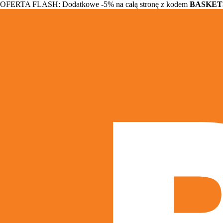
OFERTA FLASH: Dodatkowe -5% na całą stronę z kodem
BASKET