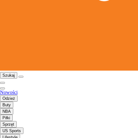
Szukaj
Nowości
Odzież
Buty
NBA
Piłki
Sprzęt
US Sports
Lifestyle