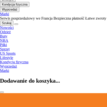
Kondycja fizyczna
Wyprzedaż
Marki
Serwis posprzedażowy we Francja
Bezpieczna płatność
Łatwe zwroty
Szukaj
Nowości
Odzież
Buty
NBA
Piłki
Sprzęt
US Sports
Lifestyle
Kondycja fizyczna
Wyprzedaż
Marki
Dodawanie do koszyka...