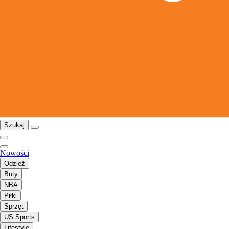
Szukaj
Nowości
Odzież
Buty
NBA
Piłki
Sprzęt
US Sports
Lifestyle