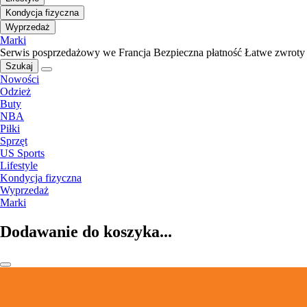
Kondycja fizyczna
Wyprzedaż
Marki
Serwis posprzedażowy we Francja
Bezpieczna płatność
Łatwe zwroty
Szukaj
Nowości
Odzież
Buty
NBA
Piłki
Sprzęt
US Sports
Lifestyle
Kondycja fizyczna
Wyprzedaż
Marki
Dodawanie do koszyka...