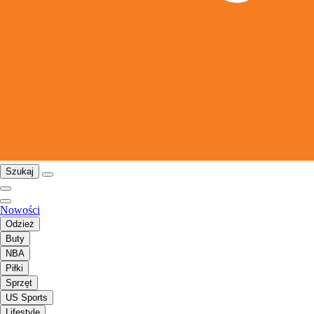
Szukaj
Nowości
Odzież
Buty
NBA
Piłki
Sprzęt
US Sports
Lifestyle