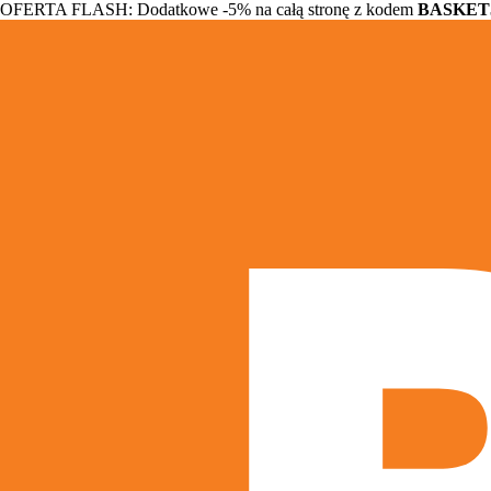
OFERTA FLASH: Dodatkowe -5% na całą stronę z kodem
BASKET