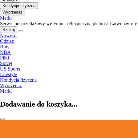
Kondycja fizyczna
Wyprzedaż
Marki
Serwis posprzedażowy we Francja
Bezpieczna płatność
Łatwe zwroty
Szukaj
Nowości
Odzież
Buty
NBA
Piłki
Sprzęt
US Sports
Lifestyle
Kondycja fizyczna
Wyprzedaż
Marki
Dodawanie do koszyka...