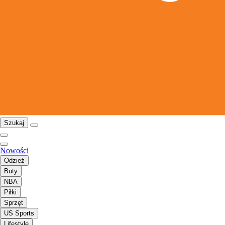
Szukaj
Nowości
Odzież
Buty
NBA
Piłki
Sprzęt
US Sports
Lifestyle