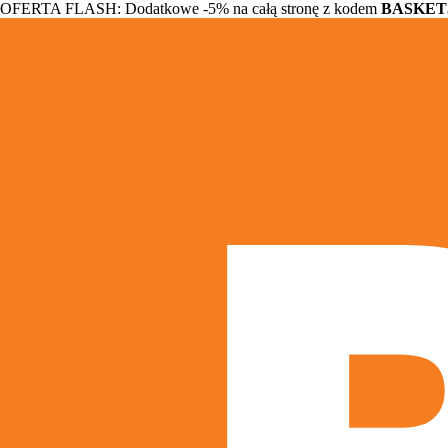
OFERTA FLASH: Dodatkowe -5% na całą stronę z kodem
BASKET