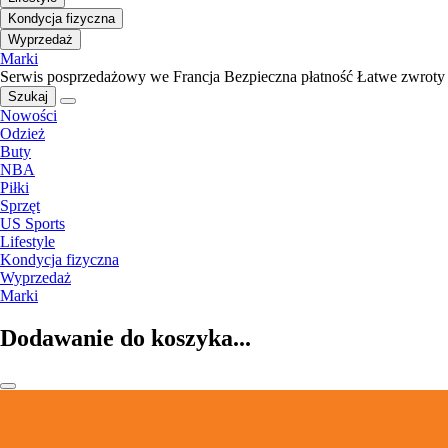
Kondycja fizyczna
Wyprzedaż
Marki
Serwis posprzedażowy we Francja
Bezpieczna płatność
Łatwe zwroty
Szukaj
Nowości
Odzież
Buty
NBA
Piłki
Sprzęt
US Sports
Lifestyle
Kondycja fizyczna
Wyprzedaż
Marki
Dodawanie do koszyka...