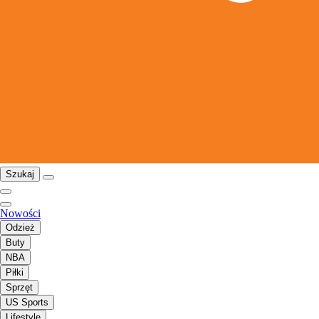
Szukaj
Nowości
Odzież
Buty
NBA
Piłki
Sprzęt
US Sports
Lifestyle