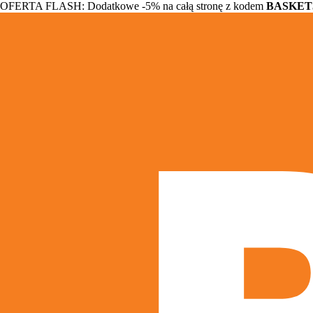
OFERTA FLASH: Dodatkowe -5% na całą stronę z kodem
BASKET