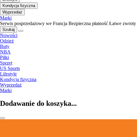
Kondycja fizyczna
Wyprzedaż
Marki
Serwis posprzedażowy we Francja
Bezpieczna płatność
Łatwe zwroty
Szukaj
Nowości
Odzież
Buty
NBA
Piłki
Sprzęt
US Sports
Lifestyle
Kondycja fizyczna
Wyprzedaż
Marki
Dodawanie do koszyka...