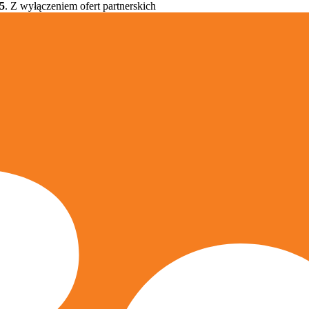
5
. Z wyłączeniem ofert partnerskich