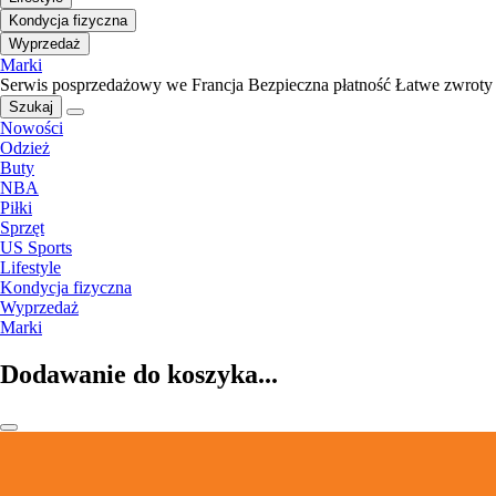
Kondycja fizyczna
Wyprzedaż
Marki
Serwis posprzedażowy we Francja
Bezpieczna płatność
Łatwe zwroty
Szukaj
Nowości
Odzież
Buty
NBA
Piłki
Sprzęt
US Sports
Lifestyle
Kondycja fizyczna
Wyprzedaż
Marki
Dodawanie do koszyka...