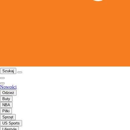
Szukaj
Nowości
Odzież
Buty
NBA
Piłki
Sprzęt
US Sports
Lifestyle