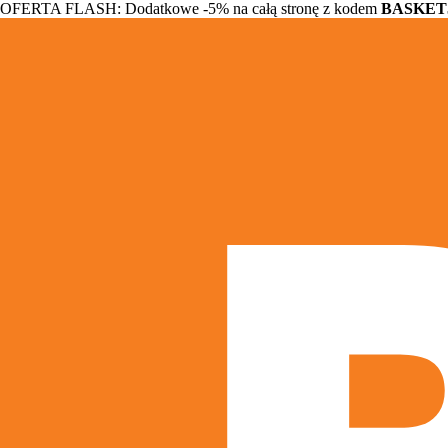
OFERTA FLASH: Dodatkowe -5% na całą stronę z kodem
BASKET