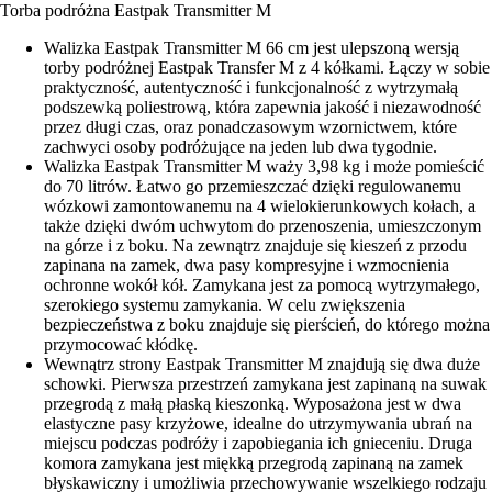
Torba podróżna Eastpak Transmitter M
Walizka Eastpak Transmitter M 66 cm jest ulepszoną wersją
torby podróżnej Eastpak Transfer M z 4 kółkami. Łączy w sobie
praktyczność, autentyczność i funkcjonalność z wytrzymałą
podszewką poliestrową, która zapewnia jakość i niezawodność
przez długi czas, oraz ponadczasowym wzornictwem, które
zachwyci osoby podróżujące na jeden lub dwa tygodnie.
Walizka Eastpak Transmitter M waży 3,98 kg i może pomieścić
do 70 litrów. Łatwo go przemieszczać dzięki regulowanemu
wózkowi zamontowanemu na 4 wielokierunkowych kołach, a
także dzięki dwóm uchwytom do przenoszenia, umieszczonym
na górze i z boku. Na zewnątrz znajduje się kieszeń z przodu
zapinana na zamek, dwa pasy kompresyjne i wzmocnienia
ochronne wokół kół. Zamykana jest za pomocą wytrzymałego,
szerokiego systemu zamykania. W celu zwiększenia
bezpieczeństwa z boku znajduje się pierścień, do którego można
przymocować kłódkę.
Wewnątrz strony Eastpak Transmitter M znajdują się dwa duże
schowki. Pierwsza przestrzeń zamykana jest zapinaną na suwak
przegrodą z małą płaską kieszonką. Wyposażona jest w dwa
elastyczne pasy krzyżowe, idealne do utrzymywania ubrań na
miejscu podczas podróży i zapobiegania ich gnieceniu. Druga
komora zamykana jest miękką przegrodą zapinaną na zamek
błyskawiczny i umożliwia przechowywanie wszelkiego rodzaju