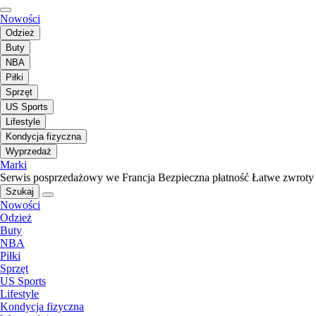
Nowości
Odzież
Buty
NBA
Piłki
Sprzęt
US Sports
Lifestyle
Kondycja fizyczna
Wyprzedaż
Marki
Serwis posprzedażowy we Francja
Bezpieczna płatność
Łatwe zwroty
Szukaj
Nowości
Odzież
Buty
NBA
Piłki
Sprzęt
US Sports
Lifestyle
Kondycja fizyczna