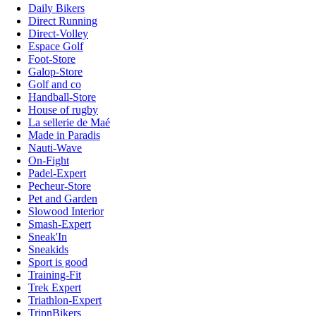
Daily Bikers
Direct Running
Direct-Volley
Espace Golf
Foot-Store
Galop-Store
Golf and co
Handball-Store
House of rugby
La sellerie de Maé
Made in Paradis
Nauti-Wave
On-Fight
Padel-Expert
Pecheur-Store
Pet and Garden
Slowood Interior
Smash-Expert
Sneak'In
Sneakids
Sport is good
Training-Fit
Trek Expert
Triathlon-Expert
TripnBikers