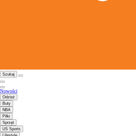
Szukaj
Nowości
Odzież
Buty
NBA
Piłki
Sprzęt
US Sports
Lifestyle