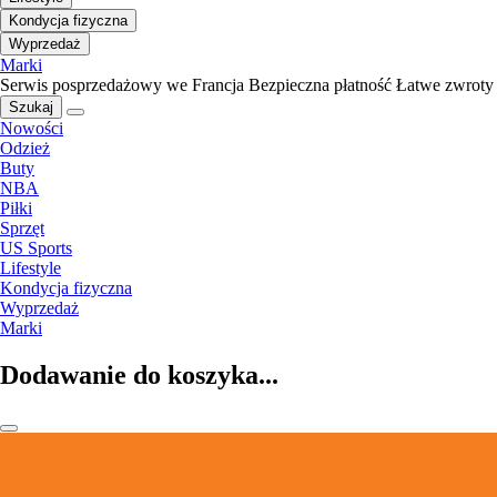
Kondycja fizyczna
Wyprzedaż
Marki
Serwis posprzedażowy we Francja
Bezpieczna płatność
Łatwe zwroty
Szukaj
Nowości
Odzież
Buty
NBA
Piłki
Sprzęt
US Sports
Lifestyle
Kondycja fizyczna
Wyprzedaż
Marki
Dodawanie do koszyka...