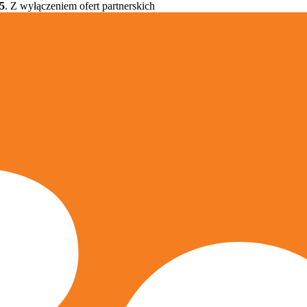
5
. Z wyłączeniem ofert partnerskich