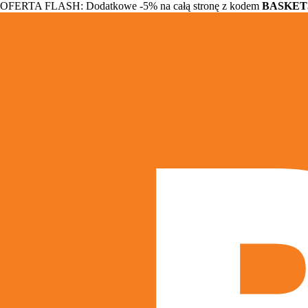
OFERTA FLASH: Dodatkowe -5% na całą stronę z kodem
BASKET