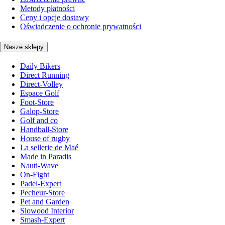
Metody płatności
Ceny i opcje dostawy
Oświadczenie o ochronie prywatności
Nasze sklepy
Daily Bikers
Direct Running
Direct-Volley
Espace Golf
Foot-Store
Galop-Store
Golf and co
Handball-Store
House of rugby
La sellerie de Maé
Made in Paradis
Nauti-Wave
On-Fight
Padel-Expert
Pecheur-Store
Pet and Garden
Slowood Interior
Smash-Expert