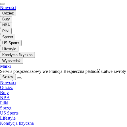
Nowości
Odzież
Buty
NBA
Piłki
Sprzęt
US Sports
Lifestyle
Kondycja fizyczna
Wyprzedaż
Marki
Serwis posprzedażowy we Francja
Bezpieczna płatność
Łatwe zwroty
Szukaj
Nowości
Odzież
Buty
NBA
Piłki
Sprzęt
US Sports
Lifestyle
Kondycja fizyczna