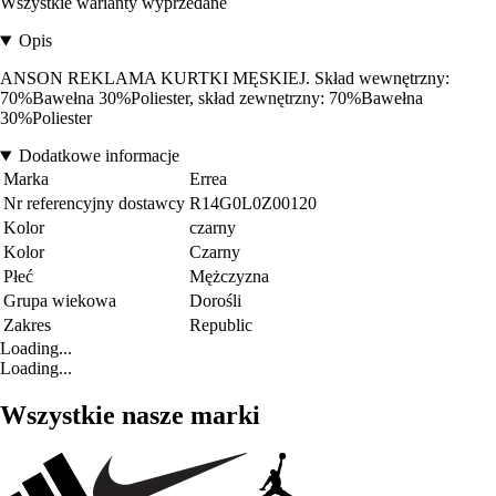
Wszystkie warianty wyprzedane
Opis
ANSON REKLAMA KURTKI MĘSKIEJ. Skład wewnętrzny:
70%Bawełna 30%Poliester, skład zewnętrzny: 70%Bawełna
30%Poliester
Dodatkowe informacje
Marka
Errea
Nr referencyjny dostawcy
R14G0L0Z00120
Kolor
czarny
Kolor
Czarny
Płeć
Mężczyzna
Grupa wiekowa
Dorośli
Zakres
Republic
Loading...
Loading...
Wszystkie nasze marki