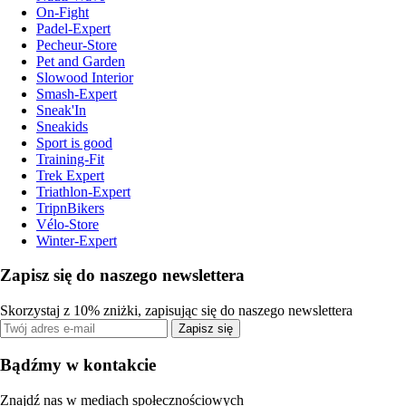
On-Fight
Padel-Expert
Pecheur-Store
Pet and Garden
Slowood Interior
Smash-Expert
Sneak'In
Sneakids
Sport is good
Training-Fit
Trek Expert
Triathlon-Expert
TripnBikers
Vélo-Store
Winter-Expert
Zapisz się do naszego newslettera
Skorzystaj z 10% zniżki, zapisując się do naszego newslettera
Zapisz się
Bądźmy w kontakcie
Znajdź nas w mediach społecznościowych