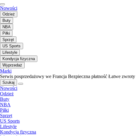
Nowości
Odzież
Buty
NBA
Piłki
Sprzęt
US Sports
Lifestyle
Kondycja fizyczna
Wyprzedaż
Marki
Serwis posprzedażowy we Francja
Bezpieczna płatność
Łatwe zwroty
Szukaj
Nowości
Odzież
Buty
NBA
Piłki
Sprzęt
US Sports
Lifestyle
Kondycja fizyczna