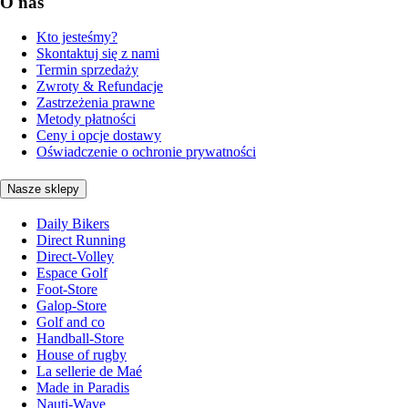
O nas
Kto jesteśmy?
Skontaktuj się z nami
Termin sprzedaży
Zwroty & Refundacje
Zastrzeżenia prawne
Metody płatności
Ceny i opcje dostawy
Oświadczenie o ochronie prywatności
Nasze sklepy
Daily Bikers
Direct Running
Direct-Volley
Espace Golf
Foot-Store
Galop-Store
Golf and co
Handball-Store
House of rugby
La sellerie de Maé
Made in Paradis
Nauti-Wave